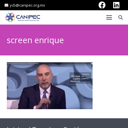
ycb@canipec.org.mx
screen enrique