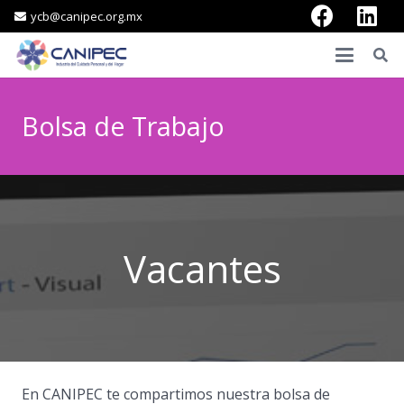
ycb@canipec.org.mx
Bolsa de Trabajo
Vacantes
En CANIPEC te compartimos nuestra bolsa de