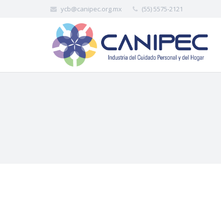
ycb@canipec.org.mx
(55) 5575-2121