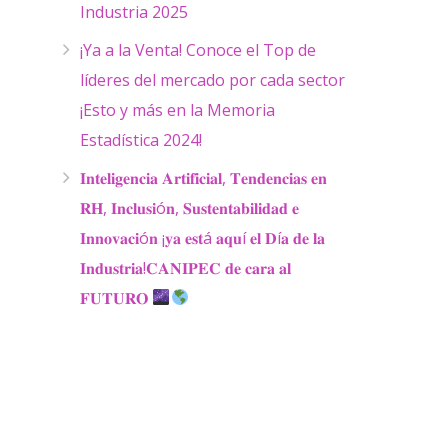
Industria 2025
¡Ya a la Venta! Conoce el Top de
líderes del mercado por cada sector
¡Esto y más en la Memoria
Estadística 2024!
𝐈𝐧𝐭𝐞𝐥𝐢𝐠𝐞𝐧𝐜𝐢𝐚 𝐀𝐫𝐭𝐢𝐟𝐢𝐜𝐢𝐚𝐥, 𝐓𝐞𝐧𝐝𝐞𝐧𝐜𝐢𝐚𝐬 𝐞𝐧
𝐑𝐇, 𝐈𝐧𝐜𝐥𝐮𝐬𝐢ó𝐧, 𝐒𝐮𝐬𝐭𝐞𝐧𝐭𝐚𝐛𝐢𝐥𝐢𝐝𝐚𝐝 𝐞
𝐈𝐧𝐧𝐨𝐯𝐚𝐜𝐢ó𝐧 ¡𝐲𝐚 𝐞𝐬𝐭á 𝐚𝐪𝐮í 𝐞𝐥 𝐃í𝐚 𝐝𝐞 𝐥𝐚
𝐈𝐧𝐝𝐮𝐬𝐭𝐫𝐢𝐚!𝐂𝐀𝐍𝐈𝐏𝐄𝐂 𝐝𝐞 𝐜𝐚𝐫𝐚 𝐚𝐥
𝐅𝐔𝐓𝐔𝐑𝐎