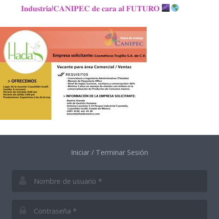
𝐈𝐧𝐝𝐮𝐬𝐭𝐫𝐢𝐚!𝐂𝐀𝐍𝐈𝐏𝐄𝐂 𝐝𝐞 𝐜𝐚𝐫𝐚 𝐚𝐥 𝐅𝐔𝐓𝐔𝐑𝐎
Iniciar / Terminar Sesión