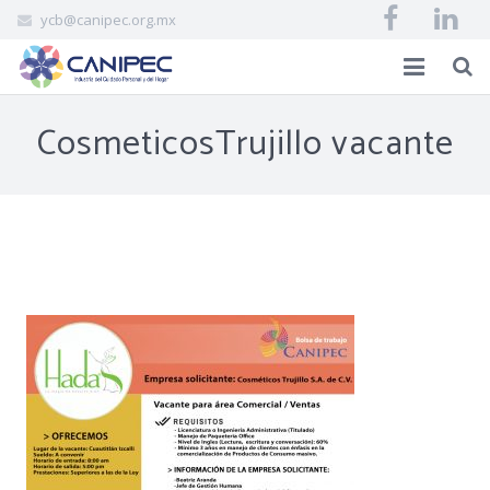
ycb@canipec.org.mx
INICIO
CosmeticosTrujillo vacante
AFILIADOS
CANIPEC
EVENTOS
BIBLIOVIRTUAL
CONTACTO