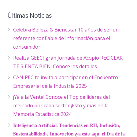
Últimas Noticias
Celebra Belleza & Bienestar 10 años de ser un
referente confiable de información para el
consumidor
Realiza GEECI gran Jornada de Acopio RECICLAR
TE SIENTA BIEN. Conoce los detalles
CANIPEC te invita a participar en el Encuentro
Empresarial de la Industria 2025
¡Ya a la Venta! Conoce el Top de líderes del
mercado por cada sector ¡Esto y más en la
Memoria Estadística 2024!
𝐈𝐧𝐭𝐞𝐥𝐢𝐠𝐞𝐧𝐜𝐢𝐚 𝐀𝐫𝐭𝐢𝐟𝐢𝐜𝐢𝐚𝐥, 𝐓𝐞𝐧𝐝𝐞𝐧𝐜𝐢𝐚𝐬 𝐞𝐧 𝐑𝐇, 𝐈𝐧𝐜𝐥𝐮𝐬𝐢ó𝐧,
𝐒𝐮𝐬𝐭𝐞𝐧𝐭𝐚𝐛𝐢𝐥𝐢𝐝𝐚𝐝 𝐞 𝐈𝐧𝐧𝐨𝐯𝐚𝐜𝐢ó𝐧 ¡𝐲𝐚 𝐞𝐬𝐭á 𝐚𝐪𝐮í 𝐞𝐥 𝐃í𝐚 𝐝𝐞 𝐥𝐚