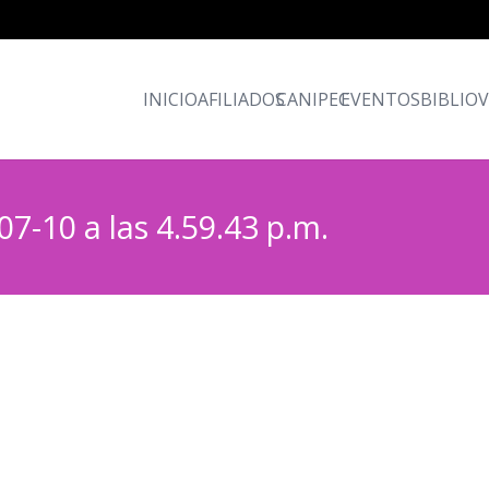
INICIO
AFILIADOS
CANIPEC
EVENTOS
BIBLIO
7-10 a las 4.59.43 p.m.