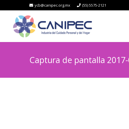
ycb@canipec.org.mx
(55) 5575-2121
Captura de pantalla 2017-0