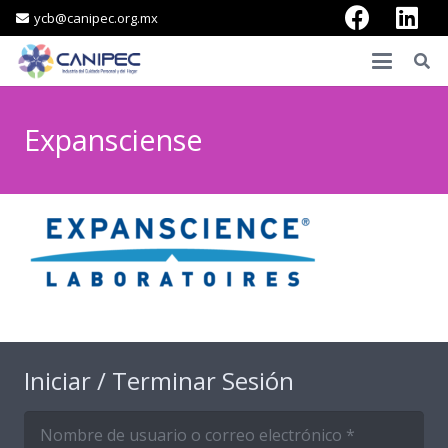
ycb@canipec.org.mx
Expansciense
Iniciar / Terminar Sesión