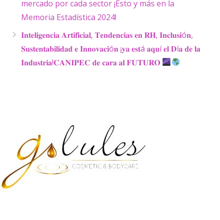
mercado por cada sector ¡Esto y más en la
Memoria Estadística 2024!
𝐈𝐧𝐭𝐞𝐥𝐢𝐠𝐞𝐧𝐜𝐢𝐚 𝐀𝐫𝐭𝐢𝐟𝐢𝐜𝐢𝐚𝐥, 𝐓𝐞𝐧𝐝𝐞𝐧𝐜𝐢𝐚𝐬 𝐞𝐧 𝐑𝐇, 𝐈𝐧𝐜𝐥𝐮𝐬𝐢ó𝐧,
𝐒𝐮𝐬𝐭𝐞𝐧𝐭𝐚𝐛𝐢𝐥𝐢𝐝𝐚𝐝 𝐞 𝐈𝐧𝐧𝐨𝐯𝐚𝐜𝐢ó𝐧 ¡𝐲𝐚 𝐞𝐬𝐭á 𝐚𝐪𝐮í 𝐞𝐥 𝐃í𝐚 𝐝𝐞 𝐥𝐚
𝐈𝐧𝐝𝐮𝐬𝐭𝐫𝐢𝐚!𝐂𝐀𝐍𝐈𝐏𝐄𝐂 𝐝𝐞 𝐜𝐚𝐫𝐚 𝐚𝐥 𝐅𝐔𝐓𝐔𝐑𝐎