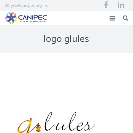
ycb@canipec.org.mx
INICIO
logo glules
AFILIADOS
CANIPEC
EVENTOS
BIBLIOVIRTUAL
CONTACTO