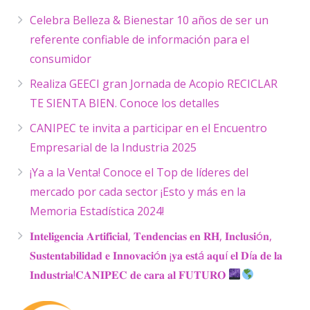
Celebra Belleza & Bienestar 10 años de ser un
referente confiable de información para el
consumidor
Realiza GEECI gran Jornada de Acopio RECICLAR
TE SIENTA BIEN. Conoce los detalles
CANIPEC te invita a participar en el Encuentro
Empresarial de la Industria 2025
¡Ya a la Venta! Conoce el Top de líderes del
mercado por cada sector ¡Esto y más en la
Memoria Estadística 2024!
𝐈𝐧𝐭𝐞𝐥𝐢𝐠𝐞𝐧𝐜𝐢𝐚 𝐀𝐫𝐭𝐢𝐟𝐢𝐜𝐢𝐚𝐥, 𝐓𝐞𝐧𝐝𝐞𝐧𝐜𝐢𝐚𝐬 𝐞𝐧 𝐑𝐇, 𝐈𝐧𝐜𝐥𝐮𝐬𝐢ó𝐧,
𝐒𝐮𝐬𝐭𝐞𝐧𝐭𝐚𝐛𝐢𝐥𝐢𝐝𝐚𝐝 𝐞 𝐈𝐧𝐧𝐨𝐯𝐚𝐜𝐢ó𝐧 ¡𝐲𝐚 𝐞𝐬𝐭á 𝐚𝐪𝐮í 𝐞𝐥 𝐃í𝐚 𝐝𝐞 𝐥𝐚
𝐈𝐧𝐝𝐮𝐬𝐭𝐫𝐢𝐚!𝐂𝐀𝐍𝐈𝐏𝐄𝐂 𝐝𝐞 𝐜𝐚𝐫𝐚 𝐚𝐥 𝐅𝐔𝐓𝐔𝐑𝐎