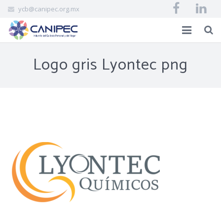
ycb@canipec.org.mx
INICIO
Logo gris Lyontec png
AFILIADOS
CANIPEC
EVENTOS
BIBLIOVIRTUAL
CONTACTO