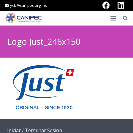
ycb@canipec.org.mx
Logo Just_246x150
Iniciar / Terminar Sesión