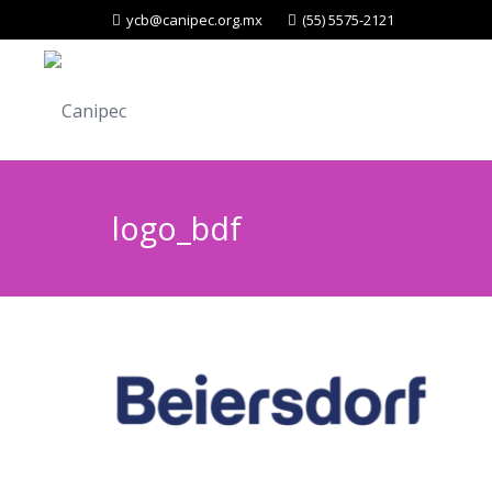
ycb@canipec.org.mx
(55) 5575-2121
logo_bdf