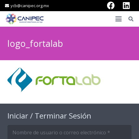
ycb@canipec.org.mx
logo_fortalab
Iniciar / Terminar Sesión