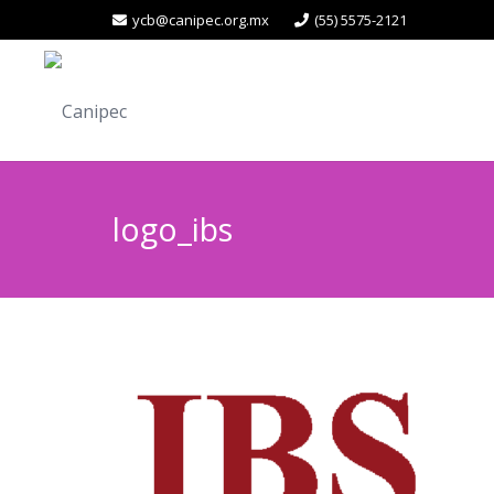
ycb@canipec.org.mx
(55) 5575-2121
logo_ibs