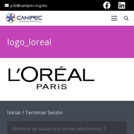
ycb@canipec.org.mx
logo_loreal
Iniciar / Terminar Sesión