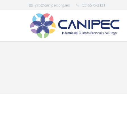
ycb@canipec.org.mx
(55) 5575-2121