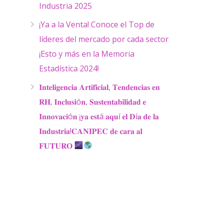
Industria 2025
¡Ya a la Venta! Conoce el Top de
líderes del mercado por cada sector
¡Esto y más en la Memoria
Estadística 2024!
𝐈𝐧𝐭𝐞𝐥𝐢𝐠𝐞𝐧𝐜𝐢𝐚 𝐀𝐫𝐭𝐢𝐟𝐢𝐜𝐢𝐚𝐥, 𝐓𝐞𝐧𝐝𝐞𝐧𝐜𝐢𝐚𝐬 𝐞𝐧
𝐑𝐇, 𝐈𝐧𝐜𝐥𝐮𝐬𝐢ó𝐧, 𝐒𝐮𝐬𝐭𝐞𝐧𝐭𝐚𝐛𝐢𝐥𝐢𝐝𝐚𝐝 𝐞
𝐈𝐧𝐧𝐨𝐯𝐚𝐜𝐢ó𝐧 ¡𝐲𝐚 𝐞𝐬𝐭á 𝐚𝐪𝐮í 𝐞𝐥 𝐃í𝐚 𝐝𝐞 𝐥𝐚
𝐈𝐧𝐝𝐮𝐬𝐭𝐫𝐢𝐚!𝐂𝐀𝐍𝐈𝐏𝐄𝐂 𝐝𝐞 𝐜𝐚𝐫𝐚 𝐚𝐥
𝐅𝐔𝐓𝐔𝐑𝐎