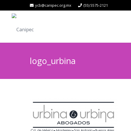
ycb@canipec.org.mx
(55) 5575-2121
logo_urbina