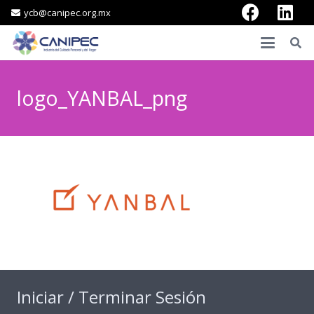
ycb@canipec.org.mx
logo_YANBAL_png
Iniciar / Terminar Sesión