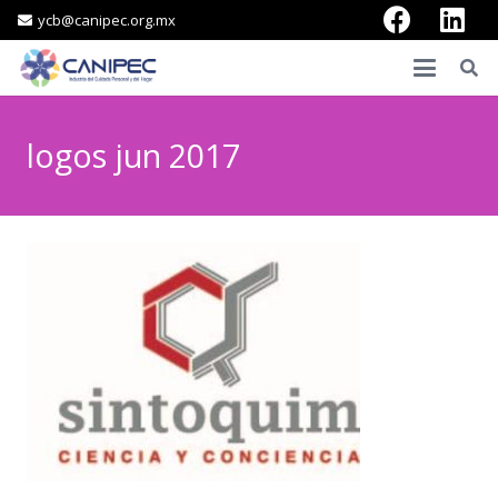
ycb@canipec.org.mx
logos jun 2017