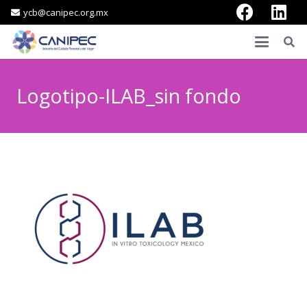
ycb@canipec.org.mx
Logotipo-ILAB_sin fondo