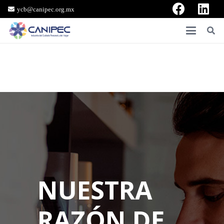
ycb@canipec.org.mx
NUESTRA
RAZÓN DE