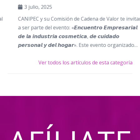
3 julio, 2025
CANIPEC y su Comisión de Cadena de Valor te invitan
a ser parte del evento: «𝙀𝙣𝙘𝙪𝙚𝙣𝙩𝙧𝙤 𝙀𝙢𝙥𝙧𝙚𝙨𝙖𝙧𝙞𝙖𝙡
𝙙𝙚 𝙡𝙖 𝙞𝙣𝙙𝙪𝙨𝙩𝙧𝙞𝙖 𝙘𝙤𝙨𝙢𝙚𝙩𝙞𝙘𝙖, 𝙙𝙚 𝙘𝙪𝙞𝙙𝙖𝙙𝙤
𝙥𝙚𝙧𝙨𝙤𝙣𝙖𝙡 𝙮 𝙙𝙚𝙡 𝙝𝙤𝙜𝙖𝙧». Este evento organizado…
Ver todos los artículos de esta categoría