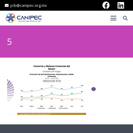
ycb@canipec.org.mx
5