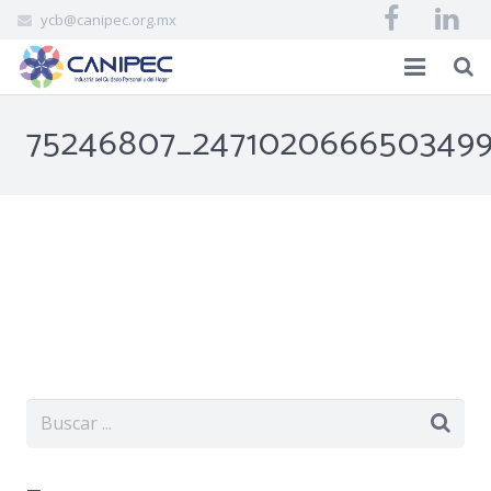
ycb@canipec.org.mx
INICIO
75246807_2471020666503499
AFILIADOS
CANIPEC
EVENTOS
BIBLIOVIRTUAL
CONTACTO