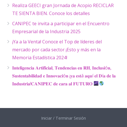
Realiza GEECI gran Jornada de Acopio RECICLAR
TE SIENTA BIEN. Conoce los detalles
CANIPEC te invita a participar en el Encuentro
Empresarial de la Industria 2025
¡Ya a la Venta! Conoce el Top de líderes del
mercado por cada sector ¡Esto y más en la
Memoria Estadística 2024!
𝐈𝐧𝐭𝐞𝐥𝐢𝐠𝐞𝐧𝐜𝐢𝐚 𝐀𝐫𝐭𝐢𝐟𝐢𝐜𝐢𝐚𝐥, 𝐓𝐞𝐧𝐝𝐞𝐧𝐜𝐢𝐚𝐬 𝐞𝐧 𝐑𝐇, 𝐈𝐧𝐜𝐥𝐮𝐬𝐢ó𝐧,
𝐒𝐮𝐬𝐭𝐞𝐧𝐭𝐚𝐛𝐢𝐥𝐢𝐝𝐚𝐝 𝐞 𝐈𝐧𝐧𝐨𝐯𝐚𝐜𝐢ó𝐧 ¡𝐲𝐚 𝐞𝐬𝐭á 𝐚𝐪𝐮í 𝐞𝐥 𝐃í𝐚 𝐝𝐞 𝐥𝐚
𝐈𝐧𝐝𝐮𝐬𝐭𝐫𝐢𝐚!𝐂𝐀𝐍𝐈𝐏𝐄𝐂 𝐝𝐞 𝐜𝐚𝐫𝐚 𝐚𝐥 𝐅𝐔𝐓𝐔𝐑𝐎
Iniciar / Terminar Sesión