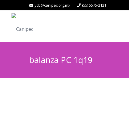
ycb@canipec.org.mx
(55) 5575-2121
balanza PC 1q19