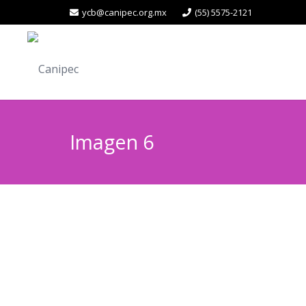
ycb@canipec.org.mx
(55) 5575-2121
Imagen 6