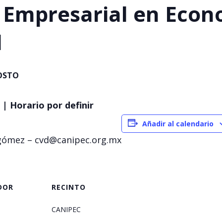
 Empresarial en Econ
l
OSTO
 | Horario por definir
Añadir al calendario
lagómez – cvd@canipec.org.mx
DOR
RECINTO
CANIPEC