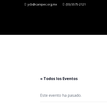
ycb@canipec.org.mx
(55) 5575-2121
« Todos los Eventos
Este evento ha pasado.