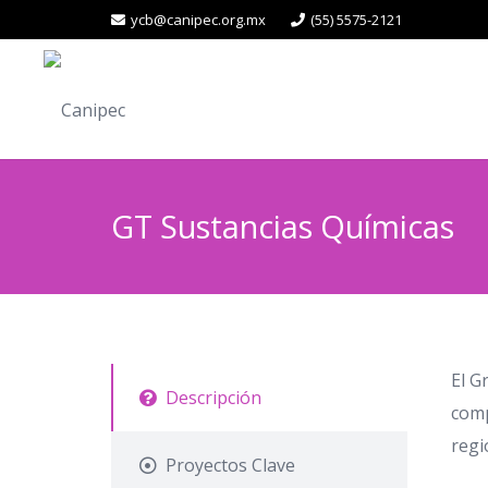
ycb@canipec.org.mx
(55) 5575-2121
GT Sustancias Químicas
El G
Descripción
comp
regi
Proyectos Clave