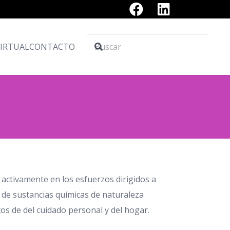
VIRTUAL
CONTACTO
 activamente en los esfuerzos dirigidos a
 de sustancias químicas de naturaleza
tos de del cuidado personal y del hogar.