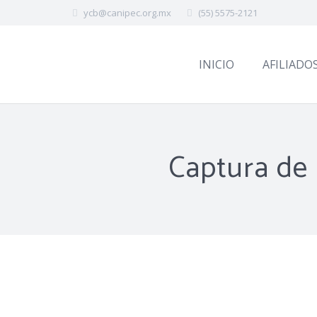
ycb@canipec.org.mx
(55) 5575-2121
INICIO
AFILIADO
Captura de 