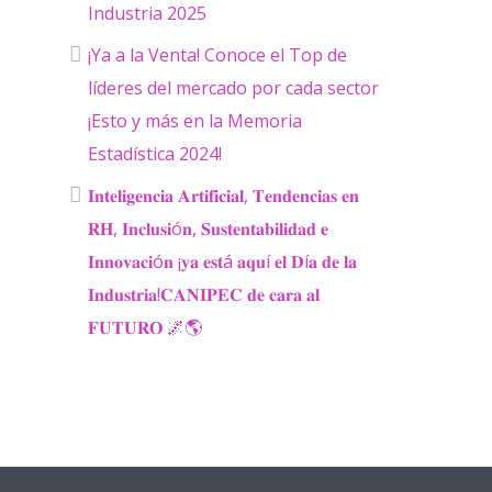
Industria 2025
¡Ya a la Venta! Conoce el Top de
líderes del mercado por cada sector
¡Esto y más en la Memoria
Estadística 2024!
𝐈𝐧𝐭𝐞𝐥𝐢𝐠𝐞𝐧𝐜𝐢𝐚 𝐀𝐫𝐭𝐢𝐟𝐢𝐜𝐢𝐚𝐥, 𝐓𝐞𝐧𝐝𝐞𝐧𝐜𝐢𝐚𝐬 𝐞𝐧
𝐑𝐇, 𝐈𝐧𝐜𝐥𝐮𝐬𝐢ó𝐧, 𝐒𝐮𝐬𝐭𝐞𝐧𝐭𝐚𝐛𝐢𝐥𝐢𝐝𝐚𝐝 𝐞
𝐈𝐧𝐧𝐨𝐯𝐚𝐜𝐢ó𝐧 ¡𝐲𝐚 𝐞𝐬𝐭á 𝐚𝐪𝐮í 𝐞𝐥 𝐃í𝐚 𝐝𝐞 𝐥𝐚
𝐈𝐧𝐝𝐮𝐬𝐭𝐫𝐢𝐚!𝐂𝐀𝐍𝐈𝐏𝐄𝐂 𝐝𝐞 𝐜𝐚𝐫𝐚 𝐚𝐥
𝐅𝐔𝐓𝐔𝐑𝐎 🌌🌎