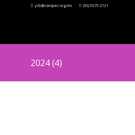
ycb@canipec.org.mx
(55) 5575-2121
2024 (4)