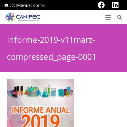
ycb@canipec.org.mx
Informe-2019-v11marz-
compressed_page-0001