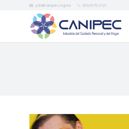
ycb@canipec.org.mx
(55) 5575-2121