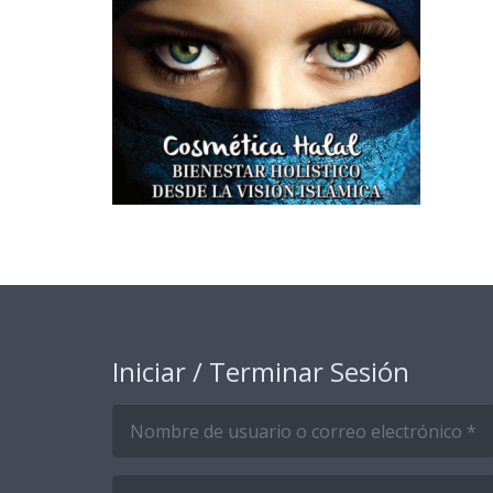
Iniciar / Terminar Sesión