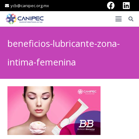
ycb@canipec.org.mx
beneficios-lubricante-zona-
intima-femenina