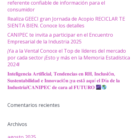
referente confiable de información para el
consumidor
Realiza GEECI gran Jornada de Acopio RECICLAR TE
SIENTA BIEN. Conoce los detalles
CANIPEC te invita a participar en el Encuentro
Empresarial de la Industria 2025
¡Ya a la Venta! Conoce el Top de líderes del mercado
por cada sector ¡Esto y más en la Memoria Estadística
2024!
𝐈𝐧𝐭𝐞𝐥𝐢𝐠𝐞𝐧𝐜𝐢𝐚 𝐀𝐫𝐭𝐢𝐟𝐢𝐜𝐢𝐚𝐥, 𝐓𝐞𝐧𝐝𝐞𝐧𝐜𝐢𝐚𝐬 𝐞𝐧 𝐑𝐇, 𝐈𝐧𝐜𝐥𝐮𝐬𝐢ó𝐧,
𝐒𝐮𝐬𝐭𝐞𝐧𝐭𝐚𝐛𝐢𝐥𝐢𝐝𝐚𝐝 𝐞 𝐈𝐧𝐧𝐨𝐯𝐚𝐜𝐢ó𝐧 ¡𝐲𝐚 𝐞𝐬𝐭á 𝐚𝐪𝐮í 𝐞𝐥 𝐃í𝐚 𝐝𝐞 𝐥𝐚
𝐈𝐧𝐝𝐮𝐬𝐭𝐫𝐢𝐚!𝐂𝐀𝐍𝐈𝐏𝐄𝐂 𝐝𝐞 𝐜𝐚𝐫𝐚 𝐚𝐥 𝐅𝐔𝐓𝐔𝐑𝐎
Comentarios recientes
Archivos
agosto 2025