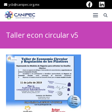
ycb@canipec.org.mx
Taller econ circular v5