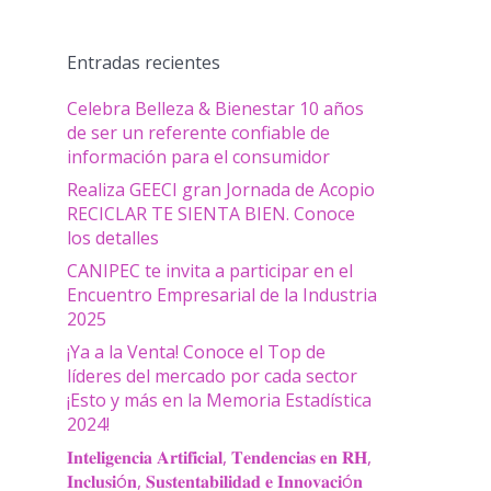
Entradas recientes
Celebra Belleza & Bienestar 10 años
de ser un referente confiable de
información para el consumidor
Realiza GEECI gran Jornada de Acopio
RECICLAR TE SIENTA BIEN. Conoce
los detalles
CANIPEC te invita a participar en el
Encuentro Empresarial de la Industria
2025
¡Ya a la Venta! Conoce el Top de
líderes del mercado por cada sector
¡Esto y más en la Memoria Estadística
2024!
𝐈𝐧𝐭𝐞𝐥𝐢𝐠𝐞𝐧𝐜𝐢𝐚 𝐀𝐫𝐭𝐢𝐟𝐢𝐜𝐢𝐚𝐥, 𝐓𝐞𝐧𝐝𝐞𝐧𝐜𝐢𝐚𝐬 𝐞𝐧 𝐑𝐇,
𝐈𝐧𝐜𝐥𝐮𝐬𝐢ó𝐧, 𝐒𝐮𝐬𝐭𝐞𝐧𝐭𝐚𝐛𝐢𝐥𝐢𝐝𝐚𝐝 𝐞 𝐈𝐧𝐧𝐨𝐯𝐚𝐜𝐢ó𝐧