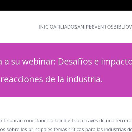
INICIO
AFILIADOS
CANIPEC
EVENTOS
BIBLIO
a a su webinar: Desafíos e impact
reacciones de la industria.
inuarán conectando a la industria a través de una tercera
os sobre los principales temas críticos para las industrias d