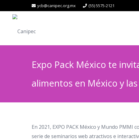
ycb@canipec.org.mx
(55) 5575-2121
Expo Pack México te invit
alimentos en México y las 
En 2021, EXPO PACK México y Mundo PMMI cont
serie de seminarios web atractivos e interactiv