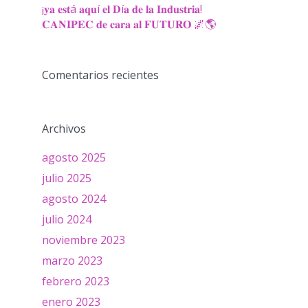
¡𝐲𝐚 𝐞𝐬𝐭á 𝐚𝐪𝐮í 𝐞𝐥 𝐃í𝐚 𝐝𝐞 𝐥𝐚 𝐈𝐧𝐝𝐮𝐬𝐭𝐫𝐢𝐚!
𝐂𝐀𝐍𝐈𝐏𝐄𝐂 𝐝𝐞 𝐜𝐚𝐫𝐚 𝐚𝐥 𝐅𝐔𝐓𝐔𝐑𝐎 🌌🌎
Comentarios recientes
Archivos
agosto 2025
julio 2025
agosto 2024
julio 2024
noviembre 2023
marzo 2023
febrero 2023
enero 2023