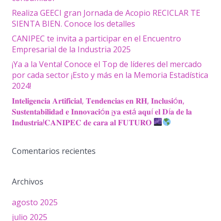
Realiza GEECI gran Jornada de Acopio RECICLAR TE
SIENTA BIEN. Conoce los detalles
CANIPEC te invita a participar en el Encuentro
Empresarial de la Industria 2025
¡Ya a la Venta! Conoce el Top de líderes del mercado
por cada sector ¡Esto y más en la Memoria Estadística
2024!
𝐈𝐧𝐭𝐞𝐥𝐢𝐠𝐞𝐧𝐜𝐢𝐚 𝐀𝐫𝐭𝐢𝐟𝐢𝐜𝐢𝐚𝐥, 𝐓𝐞𝐧𝐝𝐞𝐧𝐜𝐢𝐚𝐬 𝐞𝐧 𝐑𝐇, 𝐈𝐧𝐜𝐥𝐮𝐬𝐢ó𝐧,
𝐒𝐮𝐬𝐭𝐞𝐧𝐭𝐚𝐛𝐢𝐥𝐢𝐝𝐚𝐝 𝐞 𝐈𝐧𝐧𝐨𝐯𝐚𝐜𝐢ó𝐧 ¡𝐲𝐚 𝐞𝐬𝐭á 𝐚𝐪𝐮í 𝐞𝐥 𝐃í𝐚 𝐝𝐞 𝐥𝐚
𝐈𝐧𝐝𝐮𝐬𝐭𝐫𝐢𝐚!𝐂𝐀𝐍𝐈𝐏𝐄𝐂 𝐝𝐞 𝐜𝐚𝐫𝐚 𝐚𝐥 𝐅𝐔𝐓𝐔𝐑𝐎
Comentarios recientes
Archivos
agosto 2025
julio 2025