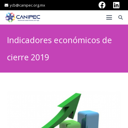
ycb@canipec.org.mx
Indicadores económicos de
cierre 2019