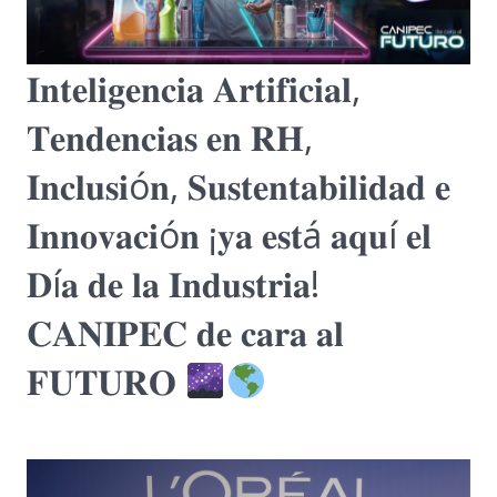
𝐈𝐧𝐭𝐞𝐥𝐢𝐠𝐞𝐧𝐜𝐢𝐚 𝐀𝐫𝐭𝐢𝐟𝐢𝐜𝐢𝐚𝐥,
𝐓𝐞𝐧𝐝𝐞𝐧𝐜𝐢𝐚𝐬 𝐞𝐧 𝐑𝐇,
𝐈𝐧𝐜𝐥𝐮𝐬𝐢ó𝐧, 𝐒𝐮𝐬𝐭𝐞𝐧𝐭𝐚𝐛𝐢𝐥𝐢𝐝𝐚𝐝 𝐞
𝐈𝐧𝐧𝐨𝐯𝐚𝐜𝐢ó𝐧 ¡𝐲𝐚 𝐞𝐬𝐭á 𝐚𝐪𝐮í 𝐞𝐥
𝐃í𝐚 𝐝𝐞 𝐥𝐚 𝐈𝐧𝐝𝐮𝐬𝐭𝐫𝐢𝐚!
𝐂𝐀𝐍𝐈𝐏𝐄𝐂 𝐝𝐞 𝐜𝐚𝐫𝐚 𝐚𝐥
𝐅𝐔𝐓𝐔𝐑𝐎