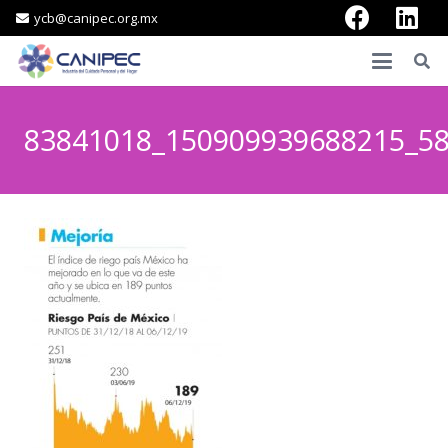
ycb@canipec.org.mx
83841018_150909939688215_5