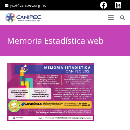
ycb@canipec.org.mx
Memoria Estadística web