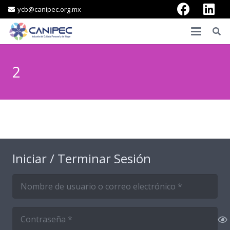
ycb@canipec.org.mx
2
Iniciar / Terminar Sesión