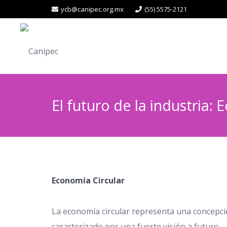
ycb@canipec.org.mx
(55) 5575-2121
El futuro de la industria:
Economía Circular
La economía circular representa una concepció
caracterizado por una fuerte visión a futuro.