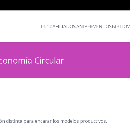
Inicio
AFILIADOS
CANIPEC
EVENTOS
BIBLIO
 Economía Circular
n distinta para encarar los modelos productivos,