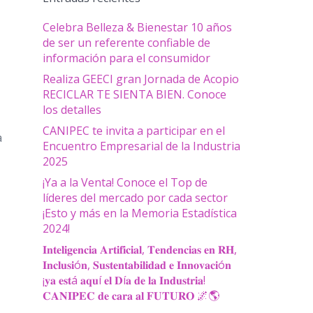
Celebra Belleza & Bienestar 10 años
de ser un referente confiable de
información para el consumidor
Realiza GEECI gran Jornada de Acopio
RECICLAR TE SIENTA BIEN. Conoce
los detalles
CANIPEC te invita a participar en el
a
Encuentro Empresarial de la Industria
2025
¡Ya a la Venta! Conoce el Top de
líderes del mercado por cada sector
¡Esto y más en la Memoria Estadística
2024!
𝐈𝐧𝐭𝐞𝐥𝐢𝐠𝐞𝐧𝐜𝐢𝐚 𝐀𝐫𝐭𝐢𝐟𝐢𝐜𝐢𝐚𝐥, 𝐓𝐞𝐧𝐝𝐞𝐧𝐜𝐢𝐚𝐬 𝐞𝐧 𝐑𝐇,
𝐈𝐧𝐜𝐥𝐮𝐬𝐢ó𝐧, 𝐒𝐮𝐬𝐭𝐞𝐧𝐭𝐚𝐛𝐢𝐥𝐢𝐝𝐚𝐝 𝐞 𝐈𝐧𝐧𝐨𝐯𝐚𝐜𝐢ó𝐧
¡𝐲𝐚 𝐞𝐬𝐭á 𝐚𝐪𝐮í 𝐞𝐥 𝐃í𝐚 𝐝𝐞 𝐥𝐚 𝐈𝐧𝐝𝐮𝐬𝐭𝐫𝐢𝐚!
𝐂𝐀𝐍𝐈𝐏𝐄𝐂 𝐝𝐞 𝐜𝐚𝐫𝐚 𝐚𝐥 𝐅𝐔𝐓𝐔𝐑𝐎 🌌🌎