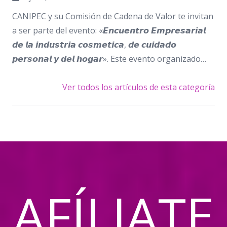
CANIPEC y su Comisión de Cadena de Valor te invitan
a ser parte del evento: «𝙀𝙣𝙘𝙪𝙚𝙣𝙩𝙧𝙤 𝙀𝙢𝙥𝙧𝙚𝙨𝙖𝙧𝙞𝙖𝙡
𝙙𝙚 𝙡𝙖 𝙞𝙣𝙙𝙪𝙨𝙩𝙧𝙞𝙖 𝙘𝙤𝙨𝙢𝙚𝙩𝙞𝙘𝙖, 𝙙𝙚 𝙘𝙪𝙞𝙙𝙖𝙙𝙤
𝙥𝙚𝙧𝙨𝙤𝙣𝙖𝙡 𝙮 𝙙𝙚𝙡 𝙝𝙤𝙜𝙖𝙧». Este evento organizado…
Ver todos los artículos de esta categoría
AFÍLIATE